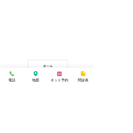
ホーム
電話
地図
ネット予約
問診表
診療案内
不妊治療
避妊相談
婦人科疾患