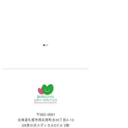
お盆休みのお知らせ
【重要なお知ら
交代のお知らせ
〒063-0061
北海道札幌市西区西町北20丁目2-12
SR宮の沢メディカル2ビル 2階